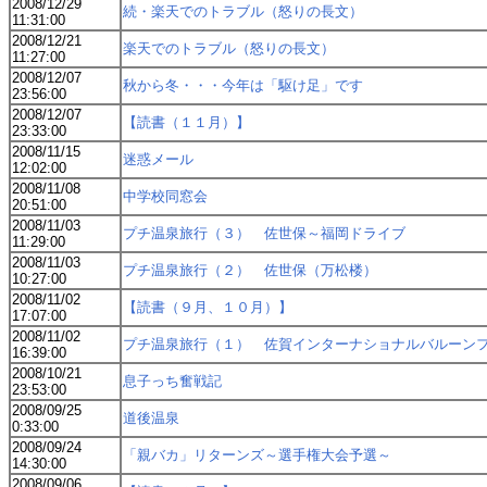
2008/12/29
続・楽天でのトラブル（怒りの長文）
11:31:00
2008/12/21
楽天でのトラブル（怒りの長文）
11:27:00
2008/12/07
秋から冬・・・今年は「駆け足」です
23:56:00
2008/12/07
【読書（１１月）】
23:33:00
2008/11/15
迷惑メール
12:02:00
2008/11/08
中学校同窓会
20:51:00
2008/11/03
プチ温泉旅行（３） 佐世保～福岡ドライブ
11:29:00
2008/11/03
プチ温泉旅行（２） 佐世保（万松楼）
10:27:00
2008/11/02
【読書（９月、１０月）】
17:07:00
2008/11/02
プチ温泉旅行（１） 佐賀インターナショナルバルーン
16:39:00
2008/10/21
息子っち奮戦記
23:53:00
2008/09/25
道後温泉
0:33:00
2008/09/24
「親バカ」リターンズ～選手権大会予選～
14:30:00
2008/09/06