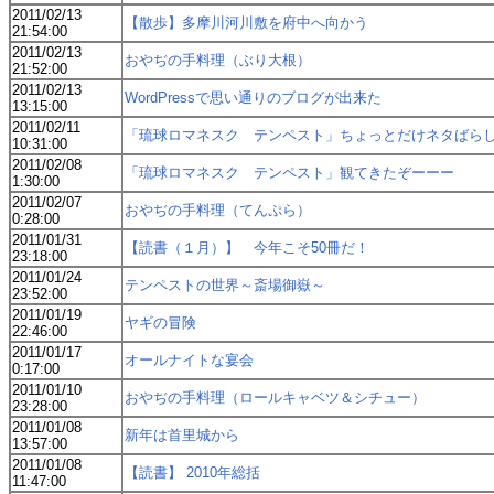
2011/02/13
【散歩】多摩川河川敷を府中へ向かう
21:54:00
2011/02/13
おやぢの手料理（ぶり大根）
21:52:00
2011/02/13
WordPressで思い通りのブログが出来た
13:15:00
2011/02/11
「琉球ロマネスク テンペスト」ちょっとだけネタばら
10:31:00
2011/02/08
「琉球ロマネスク テンペスト」観てきたぞーーー
1:30:00
2011/02/07
おやぢの手料理（てんぷら）
0:28:00
2011/01/31
【読書（１月）】 今年こそ50冊だ！
23:18:00
2011/01/24
テンペストの世界～斎場御嶽～
23:52:00
2011/01/19
ヤギの冒険
22:46:00
2011/01/17
オールナイトな宴会
0:17:00
2011/01/10
おやぢの手料理（ロールキャベツ＆シチュー）
23:28:00
2011/01/08
新年は首里城から
13:57:00
2011/01/08
【読書】 2010年総括
11:47:00