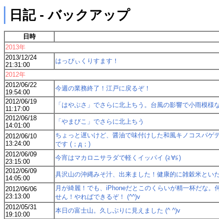
日記 - バックアップ
日時
2013年
2013/12/24
はっぴぃくりすます！
21:31:00
2012年
2012/06/22
今週の業務終了！江戸に戻るぞ！
19:54:00
2012/06/19
「はやぶさ」でさらに北上ちう。台風の影響で小雨模様
11:17:00
2012/06/18
「やまびこ」でさらに北上ちう
14:01:00
ちょっと遅いけど、醤油で味付けした和風キノコスパゲ
2012/06/10
13:24:00
です (；д；)
2012/06/09
今宵はマカロニサラダで軽くイッパイ (≧∀≦)
23:15:00
2012/06/09
具沢山の沖縄みそ汁、出来ました！健康的に雑穀米とい
14:05:00
月が綺麗！でも、iPhoneだとこのくらいが精一杯だ
2012/06/06
23:13:00
せん！やればできるぞ！ (^^)v
2012/05/31
本日の富士山。久しぶりに見えました (^ ^)v
19:10:00