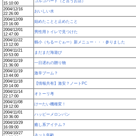
コルコバード（と言うお店）
15:10:00
2004/12/16
おいしい水
22:26:00
2004/12/09
始めたことと止めたこと
23:16:00
2004/12/01
男性用トイレで見つけた
12:47:00
2004/11/22
鶴小（ちるーぐゎー）新メニュー・・・参りました
13:12:00
2004/11/21
まだまだ海遊び
10:53:00
2004/11/19
一日遅れの贈り物
21:36:00
2004/11/19
激辛ブーム？
13:44:00
2004/11/18
【情報共有】激安？ノートPC
20:14:00
2004/11/14
オトーリ考
22:17:00
2004/11/08
けーたい機種変！
19:12:00
2004/11/01
ハッピーメロンパン
10:36:00
2004/10/29
癒し系アイテム？
16:09:00
2004/10/27
ネット年齢