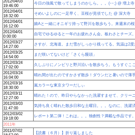
2012/04/03
今日の強風で散ってしまうのかしら。。。(ｰｰ;) @ 増上寺
19:46:00
2012/04/01
そめいよしのに一足早く、豆桜が見頃でした @ 深大寺
18:32:00
2012/04/01
娘Aと一緒にオニギリ持って野川を散歩ちう。来週末の桜が楽し
16:12:00
2012/04/01
自宅でゆるゆると一年のお疲れさん会。板わさとチーズ
0:00:00
2012/03/27
さすが、北海道。まだ雪がしっかり残ってる。気温は2度
14:27:00
2012/03/25
まだ咲いてないけど「さくら饅頭」
14:54:00
2012/03/24
久しぶりにノンビリと野川沿いを散歩ちう。もうすぐこ
17:02:00
2012/03/24
晴れ間が出たのですかさず散歩！ダウンだと暑いので薄
16:04:00
2012/03/16
嵐カラーな東京タワーだしぃ
18:30:00
2012/03/11
晴れた！ので、昨日やらなかった洗濯すませて、クリー
12:27:00
2012/03/03
気持ち良く晴れた散歩日和な土曜日。。。なのに、洗濯済ま
11:47:00
2012/03/02
レポート第二弾！これは。。。独創性？満載な作品です。ト
19:18:00
2011年
2011/07/02
【読書（６月）】折り返しました