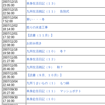
2007/12/15
単身生活日記（１３）
23:05:00
2007/12/15
九州生活雑記（１１） 告別式
22:56:00
2007/12/04
寒い・・・冬
7:52:00
2007/12/02
怒りの水道工事
18:14:00
2007/12/01
【読書（１１月）】
17:32:00
2007/11/20
お好み焼き
22:08:00
2007/11/18
九州生活雑記（１０） 冬？
19:58:00
2007/11/05
単身生活日記（１２）
21:27:00
2007/11/05
九州生活雑記（９） 秋？
20:46:00
2007/11/05
【読書（９月、１０月）】
20:35:00
2007/10/04
九州うまいもの（１） もつ鍋
22:44:00
2007/09/30
単身赴任日記（１１） マッシュポテト
20:27:00
2007/09/30
単身赴任日記（１０）
17:16:00