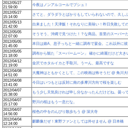
2012/05/27
今夜はノンアルコールでプシュ！
21:59:00
2012/05/27
さてと、ダラダラとばかりもしていられないので、久しぶり
15:14:00
2012/05/13
出来ました！天津飯！それなりに美味い！昨日失敗してのリベ
21:42:00
2012/05/05
そうそう、沖縄で見つけた！？な商品。首里のスーパー
22:07:00
2012/05/05
本日は娘A、息子っちと一緒に調布で宴会。これ以外に彼ら用
21:45:00
2012/05/05
調布から観た「スーパームーン」 確かに綺麗だけど大きいか
21:18:00
2012/04/12
金沢でホタルイカと手取川。うーん、最高ですな
21:19:00
2012/04/08
大魔神はともかくとして、この映画は怖そうだ @ 角川
14:51:00
2012/04/08
今日はいつもとは反対に南の多摩川方向で桜を楽しむ
13:41:00
2012/04/07
もう少し天気良ければ申し分なかったんだけどね。曇ってチト
15:38:00
2012/04/07
野川の桜はもう一息だな。
15:17:00
2012/04/07
桜色の中をのんびり散歩ちう @ 深大寺
14:56:00
2012/04/04
麒麟像だぜ！東野ファンとしては外せません @ 日本橋
12:24:00