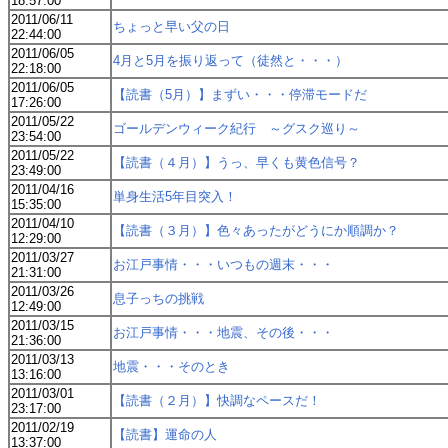
18:57:00
2011/06/11
ちょっと早い父の日
22:44:00
2011/06/05
4月と5月を振り返って（徒然と・・・）
22:18:00
2011/06/05
【読書（5月）】まずい・・・停滞モードだ
17:26:00
2011/05/22
ゴールデンウィーク紀行 ～グスク巡り～
23:54:00
2011/05/22
【読書（４月）】うっ、早くも黄色信号？
23:49:00
2011/04/16
単身生活5年目突入！
15:35:00
2011/04/10
【読書（３月）】色々あったがどうにか順調か？
12:29:00
2011/03/27
お江戸事情・・・いつもの週末・・・
21:31:00
2011/03/26
息子っちの挑戦
12:49:00
2011/03/15
お江戸事情・・・地震、その後・・・
21:36:00
2011/03/13
地震・・・そのとき
13:16:00
2011/03/01
【読書（２月）】快調なペースだ！
23:17:00
2011/02/19
【読書】運命の人
13:37:00